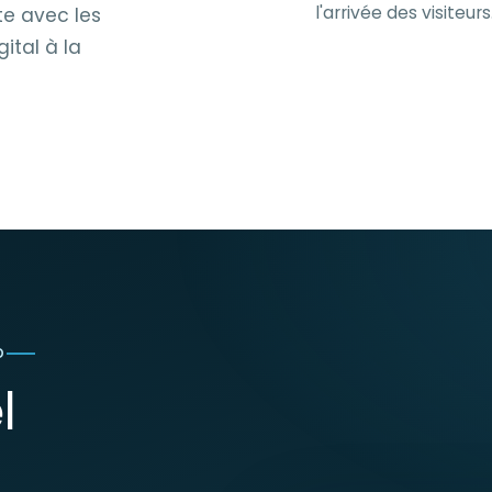
l'arrivée des visiteurs
e avec les
ital à la
D
l