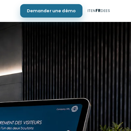
Demander une démo
IT
EN
FR
DE
ES