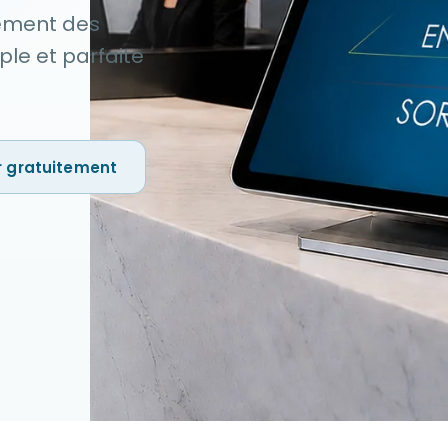
rement des
ple et parfaite
r gratuitement