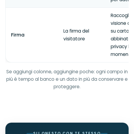
Raccoglie 
visione del
La firma del
su carta 
Firma
visitatore
abbinata 
privacy leg
momento d
Se aggiungi colonne, aggiungine poche: ogni campo in
più è tempo al banco e un dato in più da conservare e
proteggere.
SII ONESTO CON TE STESSO