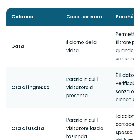
Colonna
Cosa scrivere
Perché s
Permette d
Il giorno della
filtrare pe
Data
visita
quando ser
un access
È il dato 
L’orario in cui il
verificabile
Ora di ingresso
visitatore si
senza orar
presenta
elenco di 
La colonna
L’orario in cui il
cartaceo 
Ora di uscita
visitatore lascia
spesso. Se
l’azienda