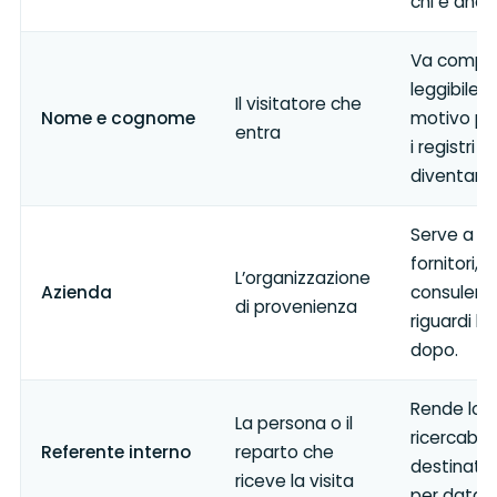
chi è anco
Va compil
leggibile: l
Il visitatore che
Nome e cognome
motivo pri
entra
i registri 
diventano i
Serve a di
fornitori, c
L’organizzazione
Azienda
consulent
di provenienza
riguardi lo
dopo.
Rende lo s
La persona o il
ricercabile
Referente interno
reparto che
destinatar
riceve la visita
per data.