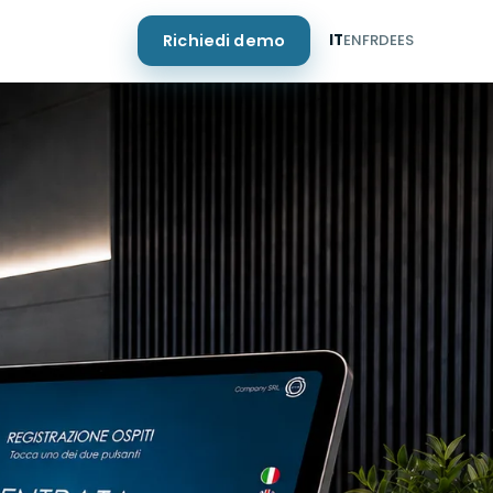
Richiedi demo
IT
EN
FR
DE
ES