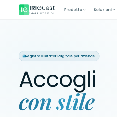
IRI
Guest
Prodotto
Soluzioni
SMART RECEPTION
Registro visitatori digitale per aziende
Accogli
con stile