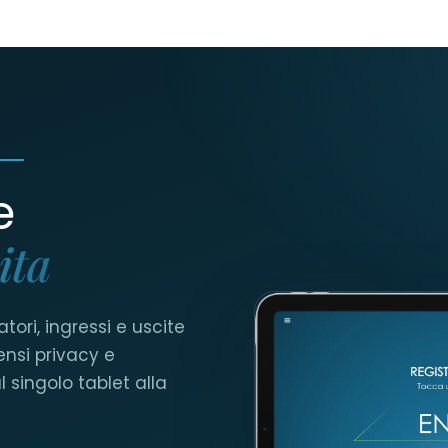
e
ita
tori, ingressi e uscite
ensi privacy e
 singolo tablet alla