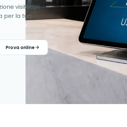
ione visitatori
a per la tua
Prova online