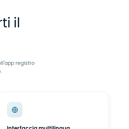
i il
ll'app registro
.
Interfaccia multilingua