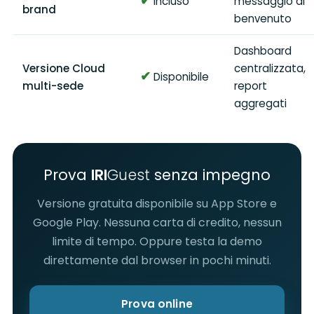
✔
Incluso
messaggio di
brand
benvenuto
Dashboard
Versione Cloud
centralizzata,
✔
Disponibile
multi-sede
report
aggregati
Prova
IRI
Guest
senza impegno
Versione gratuita disponibile su App Store e
Google Play. Nessuna carta di credito, nessun
limite di tempo. Oppure testa la demo
direttamente dal browser in pochi minuti.
Prova online